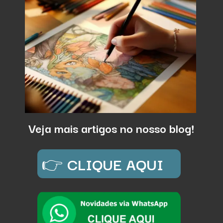
Veja mais artigos no nosso blog!
👉
CLIQUE AQUI