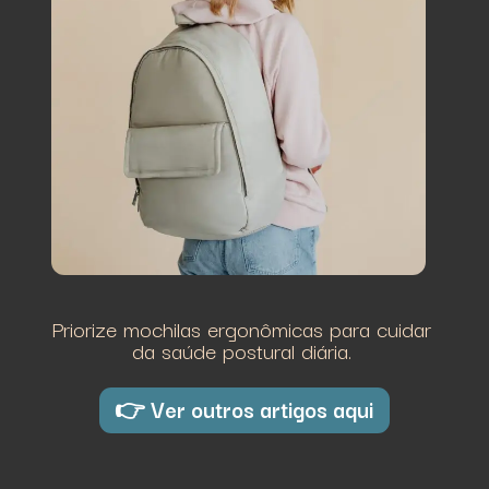
Priorize mochilas ergonômicas para cuidar
da saúde postural diária.
👉 Ver outros artigos aqui