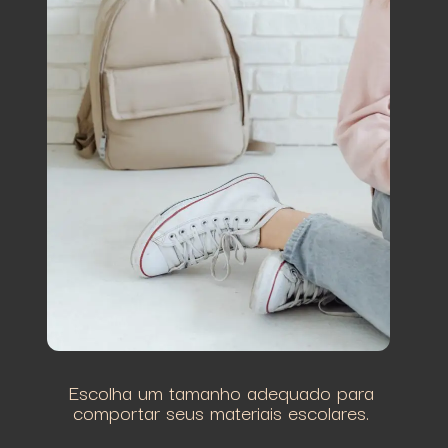
Escolha um tamanho adequado para
comportar seus materiais escolares.