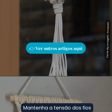
Fonte da imagem: Pinterest
Fonte da imagem: Pinterest
👉
Ver outros artigos aqu
i
Mantenha a tensão dos fios
Mantenha a tensão dos fios