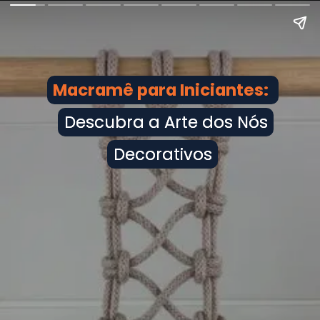
Macramê para Iniciantes:
Macramê para Iniciantes:
Descubra a Arte dos Nós
Descubra a Arte dos Nós
Decorativos
Decorativos