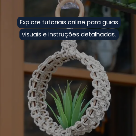
Explore tutoriais online para guias
Explore tutoriais online para guias
visuais e instruções detalhadas.
visuais e instruções detalhadas.