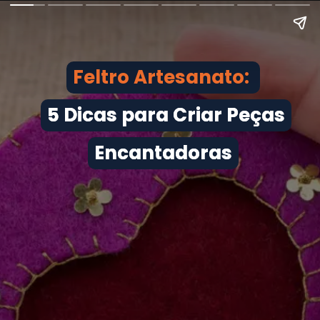
Feltro Artesanato:
Feltro Artesanato:
5 Dicas para Criar Peças
5 Dicas para Criar Peças
Encantadoras
Encantadoras