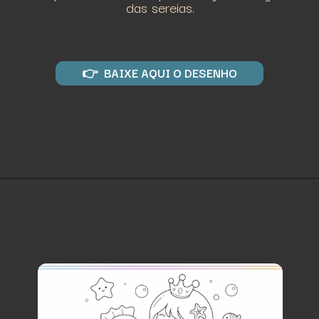
das sereias.
👉 BAIXE AQUI O DESENHO