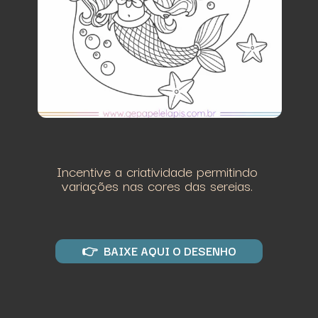
Incentive a criatividade permitindo
variações nas cores das sereias.
👉 BAIXE AQUI O DESENHO