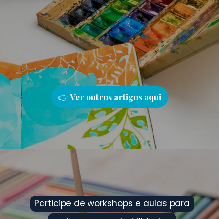
👉
Ver outros artigos aqu
i
Participe de workshops e aulas para
Participe de workshops e aulas para