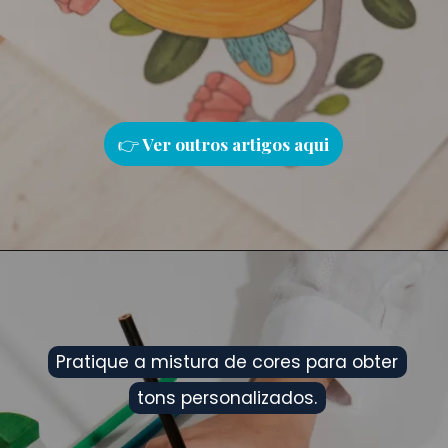
👉
Ver outros artigos aqu
i
Pratique a mistura de cores para obter
Pratique a mistura de cores para obter
tons personalizados.
tons personalizados.