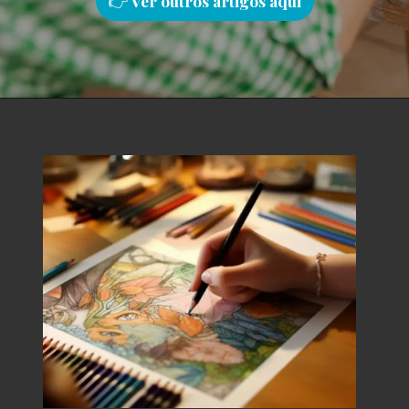
👉
Ver outros artigos aqu
i