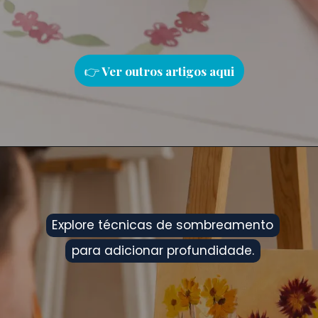
👉
Ver outros artigos aqu
i
Explore técnicas de sombreamento
Explore técnicas de sombreamento
para adicionar profundidade.
para adicionar profundidade.