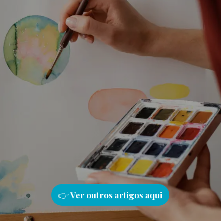
👉
Ver outros artigos aqu
i