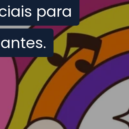
ciais para
ciais para
antes.
antes.