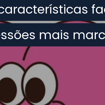
características fa
características fa
essões mais marc
essões mais marc