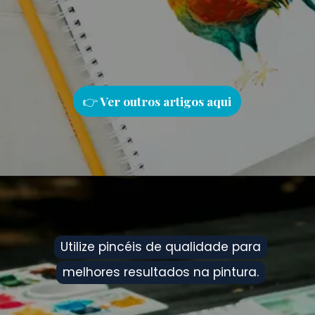
👉
Ver outros artigos aqu
i
Utilize pincéis de qualidade para
Utilize pincéis de qualidade para
melhores resultados na pintura.
melhores resultados na pintura.