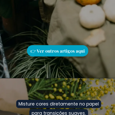
👉
Ver outros artigos aqu
i
Misture cores diretamente no papel
Misture cores diretamente no papel
para transições suaves.
para transições suaves.