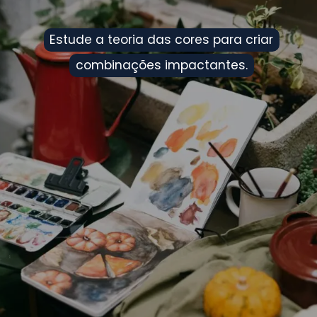
Estude a teoria das cores para criar
Estude a teoria das cores para criar
combinações impactantes.
combinações impactantes.