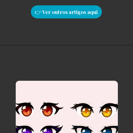
👉
Ver outros artigos aqu
i