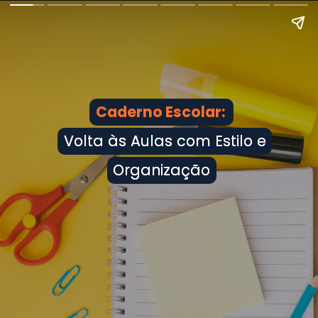
Caderno Escolar:
Caderno Escolar:
Volta às Aulas com Estilo e
Volta às Aulas com Estilo e
Organização
Organização