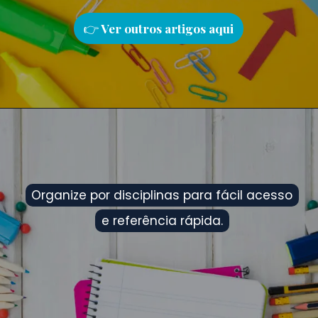
👉
Ver outros artigos aqu
i
Organize por disciplinas para fácil acesso
Organize por disciplinas para fácil acesso
e referência rápida.
e referência rápida.