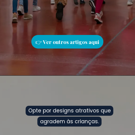
👉
Ver outros artigos aqu
i
Opte por designs atrativos que
Opte por designs atrativos que
agradem às crianças.
agradem às crianças.