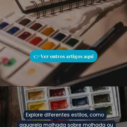
👉
Ver outros artigos aqu
i
Explore diferentes estilos, como
Explore diferentes estilos, como
aquarela molhada sobre molhada ou
aquarela molhada sobre molhada ou