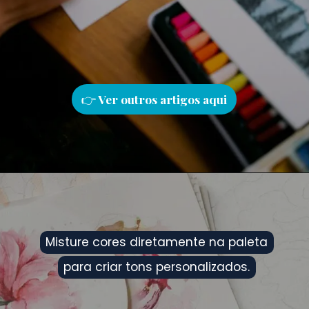
👉
Ver outros artigos aqu
i
Misture cores diretamente na paleta
Misture cores diretamente na paleta
para criar tons personalizados.
para criar tons personalizados.