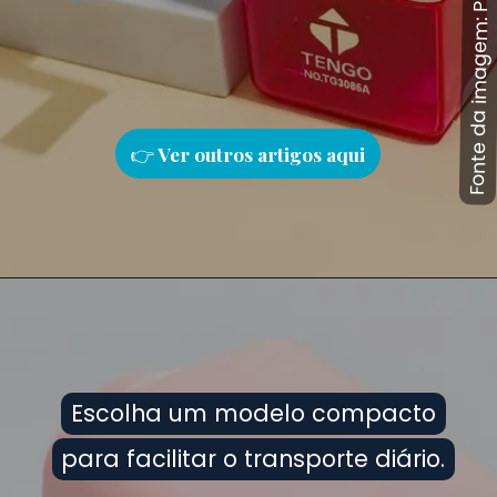
Fonte da imagem: Pinterest
Fonte da imagem: Pinterest
👉
Ver outros artigos aqu
i
Escolha um modelo compacto
Escolha um modelo compacto
para facilitar o transporte diário.
para facilitar o transporte diário.