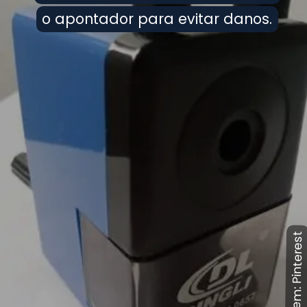
o apontador para evitar danos.
o apontador para evitar danos.