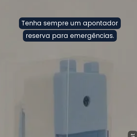
Tenha sempre um apontador
Tenha sempre um apontador
reserva para emergências.
reserva para emergências.