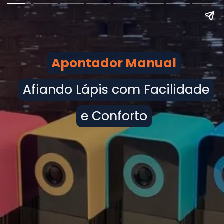
Apontador Manual
Apontador Manual
Afiando Lápis com Facilidade
Afiando Lápis com Facilidade
e Conforto
e Conforto